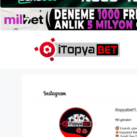
İçeriğe
atla