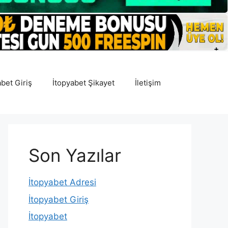
abet Giriş
İtopyabet Şikayet
İletişim
Son Yazılar
İtopyabet Adresi
İtopyabet Giriş
İtopyabet