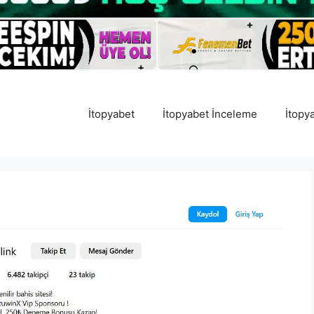
İtopyabet
İtopyabet İnceleme
İtopy