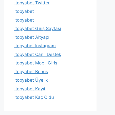
İtopyabet Twitter
İtopyabet
İtopyabet
İtopyabet Giriş Sayfası
İtopyabet Altyapı
İtopyabet Instagram
İtopyabet Canlı Destek
İtopyabet Mobil Giriş
İtopyabet Bonus
İtopyabet Üyelik
İtopyabet Kayıt
İtopyabet Kaç Oldu